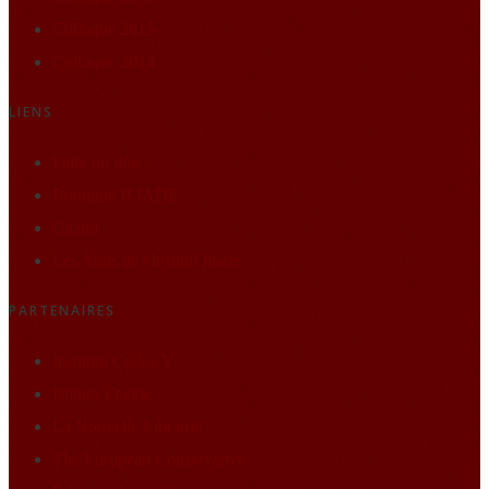
Colloque 2015
Colloque 2014
LIENS
Faire un don
Boutique ILIADE
Citatio
Les Amis de l'Institut Iliade
PARTENAIRES
Instituto Carlos V
Istituto Eneide
La Nouvelle Librairie
The European Conservative