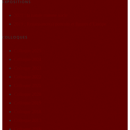
EXPOSITIONS
2021 : la nature comme socle
2019 : Renaissance(s) portraits et figures d’Europe
COLLOQUES
Colloque 2025
Colloque 2024
Colloque 2023
Colloque 2022
Colloque 2021
Colloque 2020
Colloque 2019
Colloque 2018
Colloque 2017
Colloque 2016