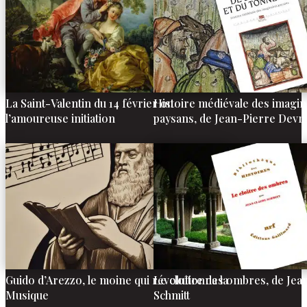
La Saint-Valentin du 14 février ou
Histoire médiévale des imagin
l’amoureuse initiation
paysans, de Jean-Pierre Devr
Guido d’Arezzo, le moine qui révolutionna la
Le cloître des ombres, de Je
Musique
Schmitt