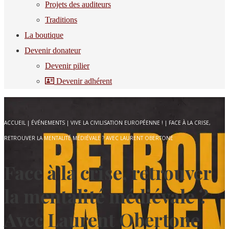
Projets des auditeurs
Traditions
La boutique
Devenir donateur
Devenir pilier
Devenir adhérent
ACCUEIL
|
ÉVÉNEMENTS
|
VIVE LA CIVILISATION EUROPÉENNE !
|
FACE À LA CRISE,
RETROUVER LA MENTALITÉ MÉDIÉVALE ? AVEC LAURENT OBERTONE
Face à la crise, retrouver
la mentalité médiévale ?
Avec Laurent Obertone