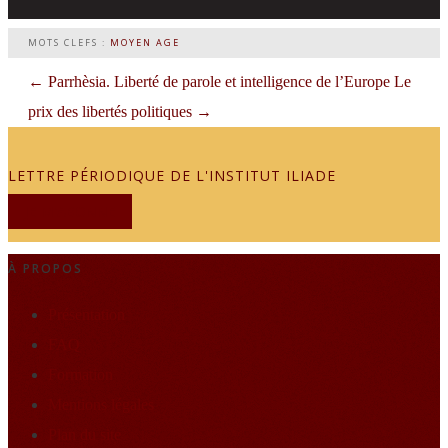
MOTS CLEFS :
MOYEN AGE
←
Parrhèsia. Liberté de parole et intelligence de l’Europe
Le
prix des libertés politiques
→
LETTRE PÉRIODIQUE DE L'INSTITUT ILIADE
JE M'ABONNE
À PROPOS
Présentation
FAQ
Formation
Mentions légales
Plan du site