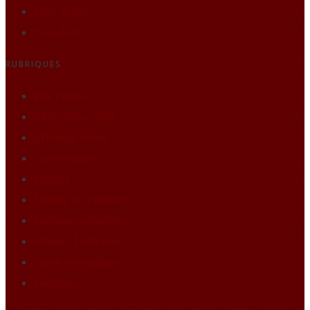
Faire un don
Nous écrire
RUBRIQUES
Pôle Études
Bibliothèque idéale
BDthèque idéale
Communiqués
Editions
Enquête sur l’histoire
Itineraires européens
Matières à réflexion
Projets des auditeurs
Traditions