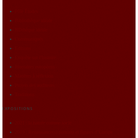
Pôle Études
Bibliothèque idéale
BDthèque idéale
Communiqués
Editions
Enquête sur l’histoire
Itineraires européens
Matières à réflexion
Projets des auditeurs
Traditions
EXPOSITIONS
2021 : la nature comme socle
2019 : Renaissance(s) portraits et figures d’Europe