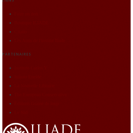
LIENS
Faire un don
Boutique ILIADE
Citatio
Les Amis de l'Institut Iliade
PARTENAIRES
Instituto Carlos V
Istituto Eneide
La Nouvelle Librairie
The European Conservative
Éditions Graine de loup
Le Nid