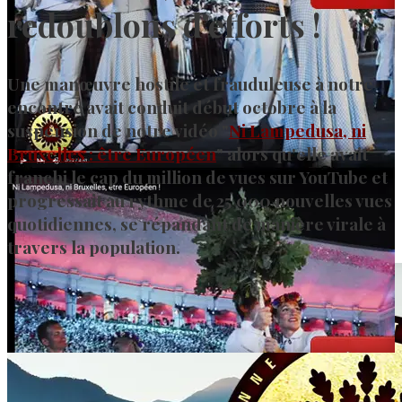
redoublons d’efforts !
Une manœuvre hostile et frauduleuse à notre
encontre avait conduit début octobre à la
suspension de notre vidéo "
Ni Lampedusa, ni
Bruxelles : être Européen
" alors qu'elle avait
franchi le cap du million de vues sur YouTube et
progressait au rythme de 25 000 nouvelles vues
quotidiennes, se répandant de manière virale à
travers la population.