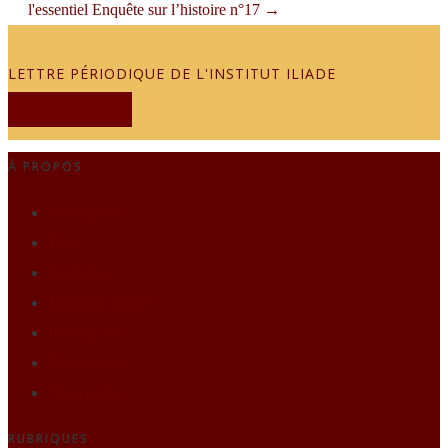
l'essentiel
Enquête sur l’histoire n°17
→
LETTRE PÉRIODIQUE DE L'INSTITUT ILIADE
JE M'ABONNE
À PROPOS
Présentation
FAQ
Formation
Mentions légales
Plan du site
Faire un don
Nous écrire
RUBRIQUES