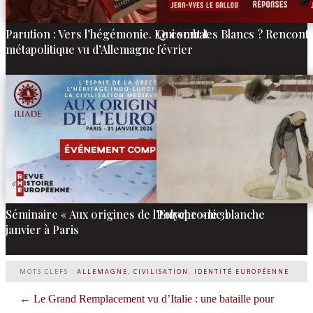
Parution : Vers l’hégémonie. Le combat
Qui sont les Blancs ? Rencontre
métapolitique vu d’Allemagne
février
Séminaire « Aux origines de l’Europe » le 31
Polychromie blanche
janvier à Paris
MOTS CLEFS :
ALLEMAGNE
,
CIVILISATION
,
IDENTITÉ EUROPÉENNE
←
Le Grand Remplacement vu d’Italie : une bataille pour