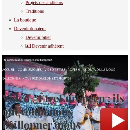
Projets des auditeurs
Traditions
La boutique
Devenir donateur
Devenir pilier
Devenir adhérent
ACCUEIL
|
COMMUNIQUÉS
|
VIDÉO #ÊTREEUROPÉEN : ILS ONT VOULU NOUS
BÂILLONNER, NOUS REDOUBLONS D’EFFORTS !
Vidéo #ÊtreEuropéen : ils
ont voulu nous
bâillonner, nous