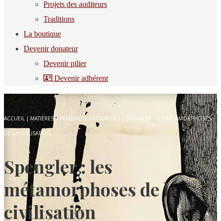
Projets des auditeurs
Traditions
La boutique
Devenir donateur
Devenir pilier
Devenir adhérent
ACCUEIL
|
MATIÈRES À RÉFLEXION
|
ACTUALITÉS
|
SPENGLER : LES MÉTAMORPHOSES
DE LA CIVILISATION
Spengler : les
métamorphoses de la
civilisation