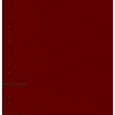
Pôle Études
Bibliothèque idéale
BDthèque idéale
Communiqués
Editions
Enquête sur l’histoire
Itineraires européens
Matières à réflexion
Projets des auditeurs
Traditions
EXPOSITIONS
2021 : la nature comme socle
2019 : Renaissance(s) portraits et figures d’Europe