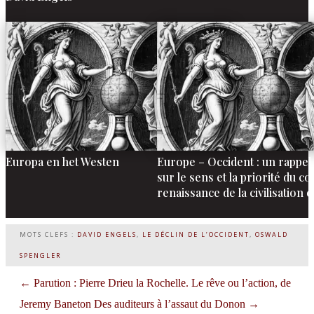
Europa en het Westen
Europe – Occident : un rappel
sur le sens et la priorité du c
renaissance de la civilisation
MOTS CLEFS :
DAVID ENGELS
,
LE DÉCLIN DE L’OCCIDENT
,
OSWALD
SPENGLER
←
Parution : Pierre Drieu la Rochelle. Le rêve ou l’action, de
Jeremy Baneton
Des auditeurs à l’assaut du Donon
→