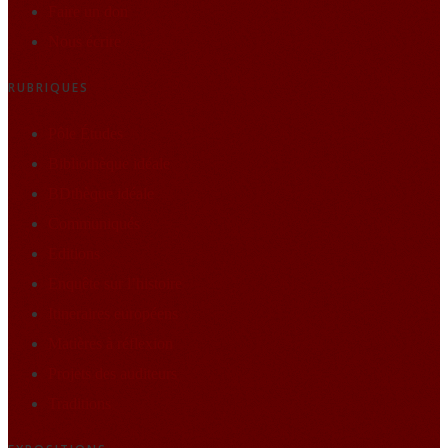
Faire un don
Nous écrire
RUBRIQUES
Pôle Études
Bibliothèque idéale
BDthèque idéale
Communiqués
Editions
Enquête sur l’histoire
Itineraires européens
Matières à réflexion
Projets des auditeurs
Traditions