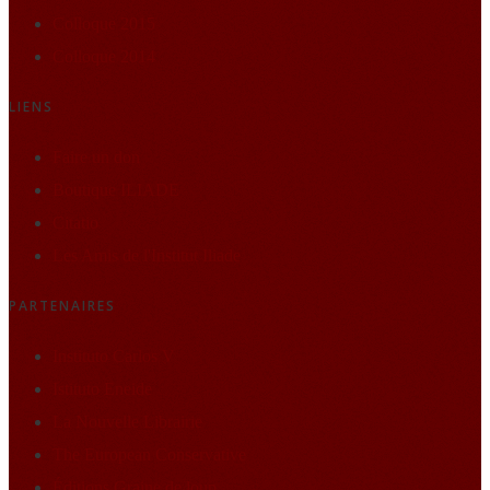
Colloque 2015
Colloque 2014
LIENS
Faire un don
Boutique ILIADE
Citatio
Les Amis de l'Institut Iliade
PARTENAIRES
Instituto Carlos V
Istituto Eneide
La Nouvelle Librairie
The European Conservative
Éditions Graine de loup