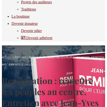
Projets des auditeurs
Traditions
La boutique
Devenir donateur
Devenir pilier
Devenir adhérent
ACCUEIL
|
ÉDITIONS
|
REMIGRATION : REMETTRE LES PEUPLES AU CENTRE. ENTRETIEN
AVEC JEAN-YVES LE GALLOU
Remigration : remettre
les peuples au centre.
Entretien avec Jean-Yves