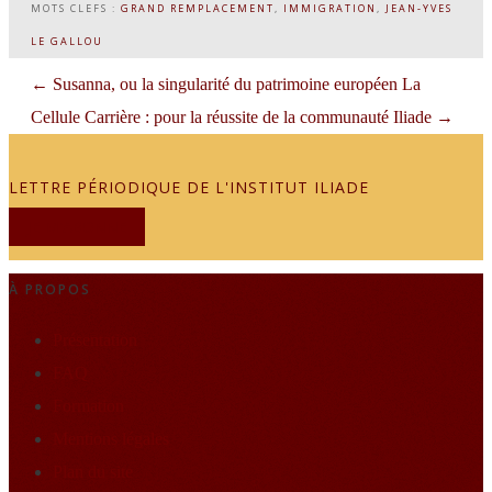
MOTS CLEFS :
GRAND REMPLACEMENT
,
IMMIGRATION
,
JEAN-YVES
LE GALLOU
←
Susanna, ou la singularité du patrimoine européen
La
Cellule Carrière : pour la réussite de la communauté Iliade
→
LETTRE PÉRIODIQUE DE L'INSTITUT ILIADE
JE M'ABONNE
À PROPOS
Présentation
FAQ
Formation
Mentions légales
Plan du site