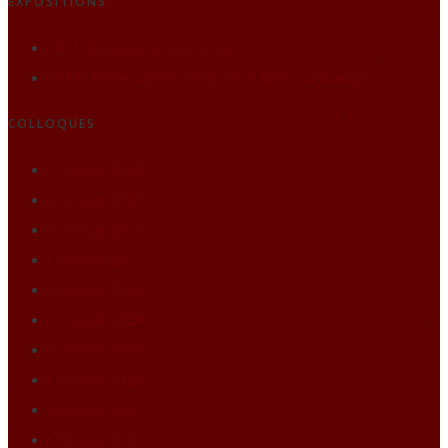
EXPOSITIONS
2021 : la nature comme socle
2019 : Renaissance(s) portraits et figures d’Europe
COLLOQUES
Colloque 2025
Colloque 2024
Colloque 2023
Colloque 2022
Colloque 2021
Colloque 2020
Colloque 2019
Colloque 2018
Colloque 2017
Colloque 2016