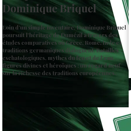
Dominique Briquel
Loin d’un simple inventaire, Dominique Briquel
poursuit l’héritage de Dumézil à travers des
études comparatives où Grèce, Rome, Inde et
traditions germaniques dialoguent. Batailles
eschatologiques, mythes du feu et de l’eau,
figures divines et héroïques : un regard neuf
sur la richesse des traditions européennes.