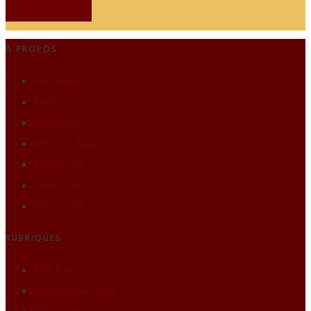
JE M'ABONNE
À PROPOS
Présentation
FAQ
Formation
Mentions légales
Plan du site
Faire un don
Nous écrire
RUBRIQUES
Pôle Études
Bibliothèque idéale