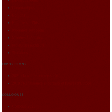
BDthèque idéale
Communiqués
Editions
Enquête sur l’histoire
Itineraires européens
Matières à réflexion
Projets des auditeurs
Traditions
EXPOSITIONS
2021 : la nature comme socle
2019 : Renaissance(s) portraits et figures d’Europe
COLLOQUES
Colloque 2025