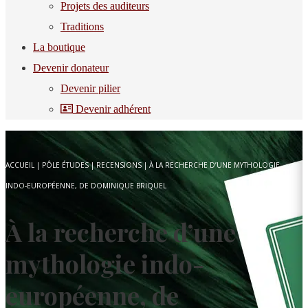
Projets des auditeurs
Traditions
La boutique
Devenir donateur
Devenir pilier
Devenir adhérent
ACCUEIL
|
PÔLE ÉTUDES
|
RECENSIONS
|
À LA RECHERCHE D’UNE MYTHOLOGIE
INDO-EUROPÉENNE, DE DOMINIQUE BRIQUEL
À la recherche d’une
mythologie indo-
européenne, de