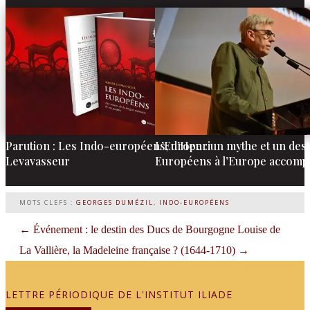
Parution : Les Indo-européens, d’Henri
L’Europe : un mythe et un des
Levavasseur
Européens à l’Europe accompl
MOTS CLEFS :
GEORGES DUMÉZIL
,
INDO-EUROPÉENS
←
Événement : le destin des Ducs de Bourgogne
Louise de
La Vallière, la Madeleine française ? (1644-1710)
→
LETTRE PÉRIODIQUE DE L'INSTITUT ILIADE