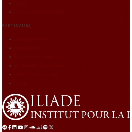
Citatio
Les Amis de l'Institut Iliade
PARTENAIRES
Instituto Carlos V
Istituto Eneide
La Nouvelle Librairie
The European Conservative
Éditions Graine de loup
Le Nid