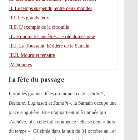
II.
Le temps suspendu, entre deux mondes
II.I.
Les grands feux
II.II.
L’exemple de la citrouille
III.
Honorer les ancêtres : le rite domestique
III.I.
La Toussaint, héritière de la Samain
III.II.
Mourir et renaitre
IV.
Sources
La fête du passage
Parmi les grandes fêtes du monde celte –
Imbolc
,
Beltaine
,
Lugnasad
et
Samain
-, la Samain occupe une
place singulière. Elle n’appartient ni à l’année qui
s’achève, ni à celle qui commence : elle se tient « hors
du temps ». Célébrée dans la nuit du 31 octobre au 1er