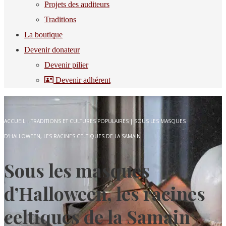
Projets des auditeurs
Traditions
La boutique
Devenir donateur
Devenir pilier
Devenir adhérent
ACCUEIL
|
TRADITIONS ET CULTURES POPULAIRES
|
SOUS LES MASQUES
D’HALLOWEEN, LES RACINES CELTIQUES DE LA SAMAIN
Sous les masques
d’Halloween, les racines
celtiques de la Samain