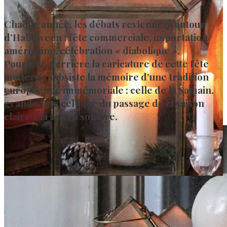
Chaque année, les débats reviennent autour
d’Halloween : fête commerciale, importation
américaine, célébration « diabolique ».
Pourtant, derrière la caricature de cette fête
moderne subsiste la mémoire d’une tradition
européenne immémoriale : celle de la Samain,
grande fête celtique du passage de la saison
claire à la saison sombre.