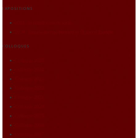
EXPOSITIONS
2021 : la nature comme socle
2019 : Renaissance(s) portraits et figures d’Europe
COLLOQUES
Colloque 2025
Colloque 2024
Colloque 2023
Colloque 2022
Colloque 2021
Colloque 2020
Colloque 2019
Colloque 2018
Colloque 2017