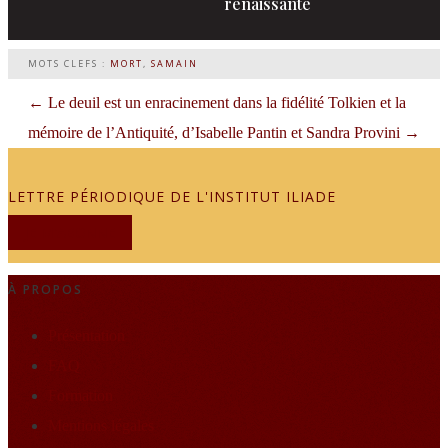
renaissante
MOTS CLEFS :
MORT
,
SAMAIN
←
Le deuil est un enracinement dans la fidélité
Tolkien et la
mémoire de l’Antiquité, d’Isabelle Pantin et Sandra Provini
→
LETTRE PÉRIODIQUE DE L'INSTITUT ILIADE
JE M'ABONNE
À PROPOS
Présentation
FAQ
Formation
Mentions légales