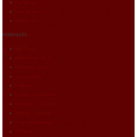
Plan du site
Faire un don
Nous écrire
RUBRIQUES
Pôle Études
Bibliothèque idéale
BDthèque idéale
Communiqués
Editions
Enquête sur l’histoire
Itineraires européens
Matières à réflexion
Projets des auditeurs
Traditions