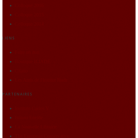
Colloque 2016
Colloque 2015
Colloque 2014
LIENS
Faire un don
Boutique ILIADE
Citatio
Les Amis de l'Institut Iliade
PARTENAIRES
Instituto Carlos V
Istituto Eneide
La Nouvelle Librairie
The European Conservative