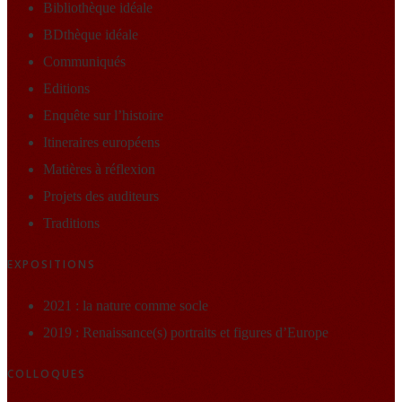
Bibliothèque idéale
BDthèque idéale
Communiqués
Editions
Enquête sur l’histoire
Itineraires européens
Matières à réflexion
Projets des auditeurs
Traditions
EXPOSITIONS
2021 : la nature comme socle
2019 : Renaissance(s) portraits et figures d’Europe
COLLOQUES