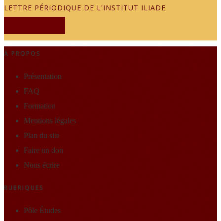
LETTRE PÉRIODIQUE DE L'INSTITUT ILIADE
JE M'ABONNE
À PROPOS
Présentation
FAQ
Formation
Mentions légales
Plan du site
Faire un don
Nous écrire
RUBRIQUES
Pôle Études