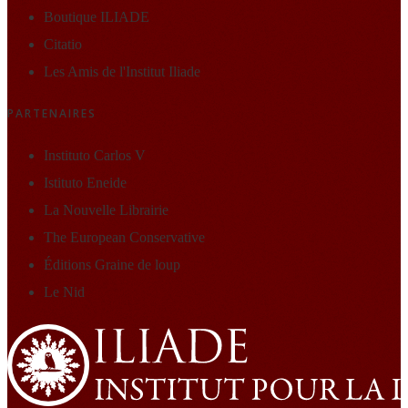
Boutique ILIADE
Citatio
Les Amis de l'Institut Iliade
PARTENAIRES
Instituto Carlos V
Istituto Eneide
La Nouvelle Librairie
The European Conservative
Éditions Graine de loup
Le Nid