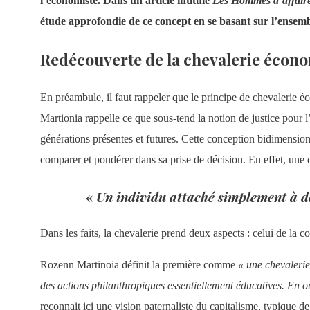
l’économiste. Dans un article intitulé
Les Hommes d’affaires,
étude approfondie de ce concept en se basant sur l’ensemb
Redécouverte de la chevalerie écono
En préambule, il faut rappeler que le principe de chevalerie é
Martionia rappelle ce que sous-tend la notion de justice pour l’
générations présentes et futures. Cette conception bidimensionn
comparer et pondérer dans sa prise de décision. En effet, une 
«
Un individu attaché simplement à de
Dans les faits, la chevalerie prend deux aspects : celui de la c
Rozenn Martinoia définit la première comme
« une chevalerie
des actions philanthropiques essentiellement éducatives. En ouvr
reconnait ici une vision paternaliste du capitalisme, typique d