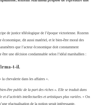
capitalisme
, Rozenn Martinoia propose de reprendre une
ncipe de justice téléologique de l’époque victorienne. Rozenn
re économique, dit aussi matériel, et le bien-être moral des
eux paramètres que l’acteur économique doit constamment
te être une décision condamnable selon l’idéal marshallien :
firma-t-il.
 la chevalerie dans les affaires ».
en-être public de la part des riches ». Elle se traduit dans
t d’activités intellectuelles et artistiques plus variées
. » On
une réactualisation de la notion serait intéressante,