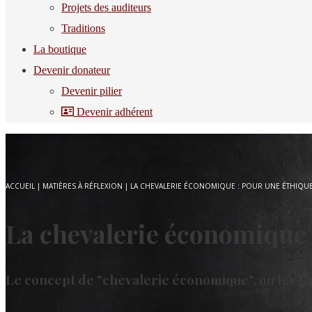
Projets des auditeurs
Traditions
La boutique
Devenir donateur
Devenir pilier
Devenir adhérent
ACCUEIL
|
MATIÈRES À RÉFLEXION
|
LA CHEVALERIE ÉCONOMIQUE : POUR UNE ÉTHIQU
La chevalerie économique 
Le concept de "chevalerie économique", ou les