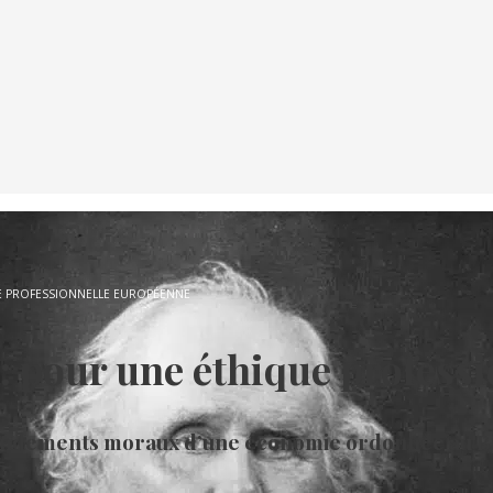
E PROFESSIONNELLE EUROPÉENNE
: pour une éthique profess
 fondements moraux d’une économie ordonnée au 