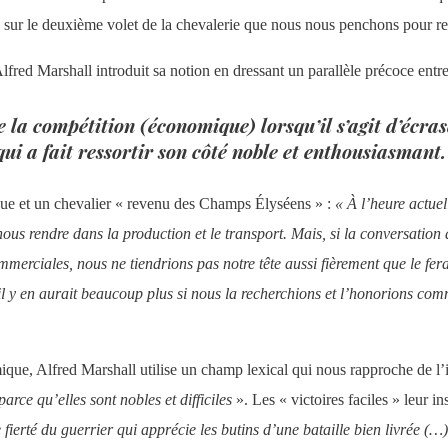
ur le deuxième volet de la chevalerie que nous nous penchons pour red
fred Marshall introduit sa notion en dressant un parallèle précoce entre
e la compétition (économique) lorsqu’il s’agit d’écra
qui a fait ressortir son côté noble et enthousiasmant.
que et un chevalier « revenu des Champs Élyséens » :
«
À l’heure actuel
ous rendre dans la production et le transport. Mais, si la conversation
erciales, nous ne tiendrions pas notre tête aussi fièrement que le fera
u’il y en aurait beaucoup plus si nous la recherchions et l’honorions c
ue, Alfred Marshall utilise un champ lexical qui nous rapproche de l’id
 parce qu’elles sont nobles et difficiles
». Les « victoires faciles » leur i
fierté du guerrier qui apprécie les butins d’une bataille bien livrée (…)