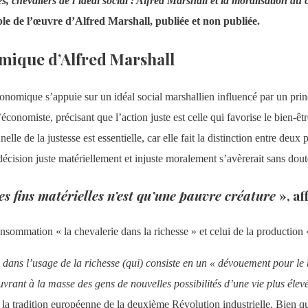
 chevaliers de l’idéal social : Alfred Marshall et la moralisation du 
le de l’œuvre d’Alfred Marshall, publiée et non publiée.
mique d’Alfred Marshall
conomique s’appuie sur un idéal social marshallien influencé par un pri
économiste, précisant que l’action juste est celle qui favorise le bien-êt
elle de la justesse est essentielle, car elle fait la distinction entre d
décision juste matériellement et injuste moralement s’avèrerait sans dou
s fins matérielles n’est qu’une pauvre créature
», af
onsommation « la chevalerie dans la richesse » et celui de la production «
 dans l’usage de la richesse (qui) consiste en un « dévouement pour le bi
ant à la masse des gens de nouvelles possibilités d’une vie plus élevée e
e la tradition européenne de la deuxième Révolution industrielle. Bien qu’