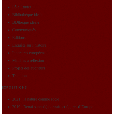
Pôle Études
Bibliothèque idéale
BDthèque idéale
Communiqués
Editions
Enquête sur l’histoire
Itineraires européens
Matières à réflexion
Projets des auditeurs
Traditions
EXPOSITIONS
2021 : la nature comme socle
2019 : Renaissance(s) portraits et figures d’Europe