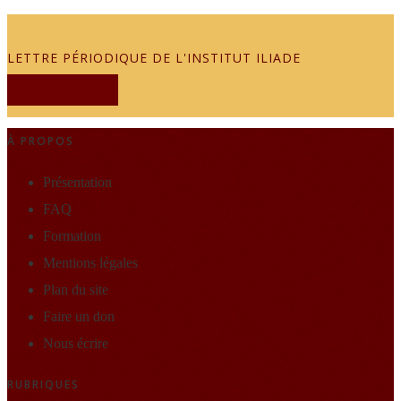
LETTRE PÉRIODIQUE DE L'INSTITUT ILIADE
JE M'ABONNE
À PROPOS
Présentation
FAQ
Formation
Mentions légales
Plan du site
Faire un don
Nous écrire
RUBRIQUES