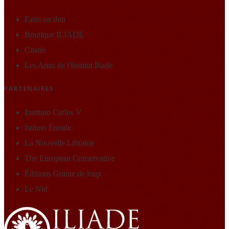
Faire un don
Boutique ILIADE
Citatio
Les Amis de l'Institut Iliade
PARTENAIRES
Instituto Carlos V
Istituto Eneide
La Nouvelle Librairie
The European Conservative
Éditions Graine de loup
Le Nid