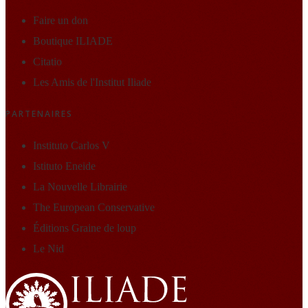
Faire un don
Boutique ILIADE
Citatio
Les Amis de l'Institut Iliade
PARTENAIRES
Instituto Carlos V
Istituto Eneide
La Nouvelle Librairie
The European Conservative
Éditions Graine de loup
Le Nid