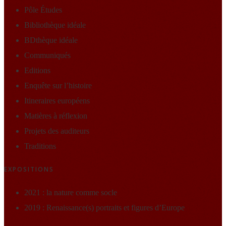
Pôle Études
Bibliothèque idéale
BDthèque idéale
Communiqués
Editions
Enquête sur l’histoire
Itineraires européens
Matières à réflexion
Projets des auditeurs
Traditions
EXPOSITIONS
2021 : la nature comme socle
2019 : Renaissance(s) portraits et figures d’Europe