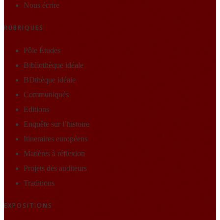
Nous écrire
RUBRIQUES
Pôle Études
Bibliothèque idéale
BDthèque idéale
Communiqués
Editions
Enquête sur l’histoire
Itineraires européens
Matières à réflexion
Projets des auditeurs
Traditions
EXPOSITIONS