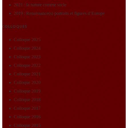
2021 : la nature comme socle
2019 : Renaissance(s) portraits et figures d’Europe
COLLOQUES
Colloque 2025
Colloque 2024
Colloque 2023
Colloque 2022
Colloque 2021
Colloque 2020
Colloque 2019
Colloque 2018
Colloque 2017
Colloque 2016
Colloque 2015