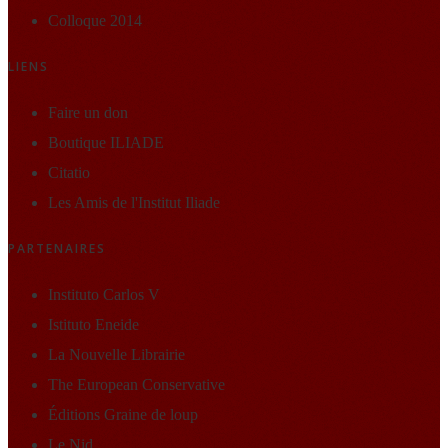
Colloque 2014
LIENS
Faire un don
Boutique ILIADE
Citatio
Les Amis de l'Institut Iliade
PARTENAIRES
Instituto Carlos V
Istituto Eneide
La Nouvelle Librairie
The European Conservative
Éditions Graine de loup
Le Nid