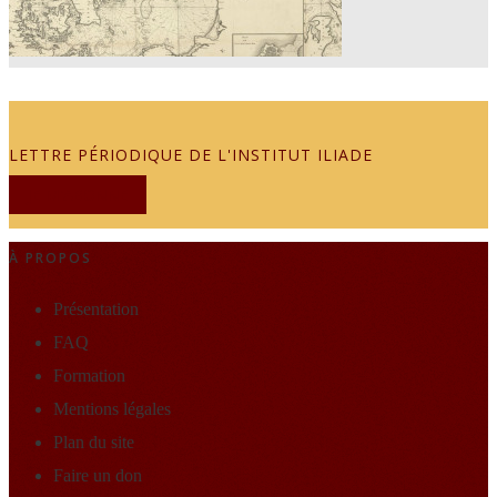
LETTRE PÉRIODIQUE DE L'INSTITUT ILIADE
JE M'ABONNE
À PROPOS
Présentation
FAQ
Formation
Mentions légales
Plan du site
Faire un don