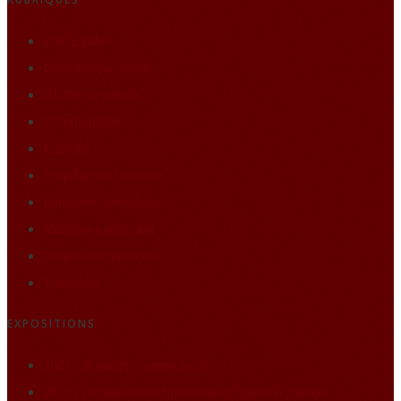
Pôle Études
Bibliothèque idéale
BDthèque idéale
Communiqués
Editions
Enquête sur l’histoire
Itineraires européens
Matières à réflexion
Projets des auditeurs
Traditions
EXPOSITIONS
2021 : la nature comme socle
2019 : Renaissance(s) portraits et figures d’Europe