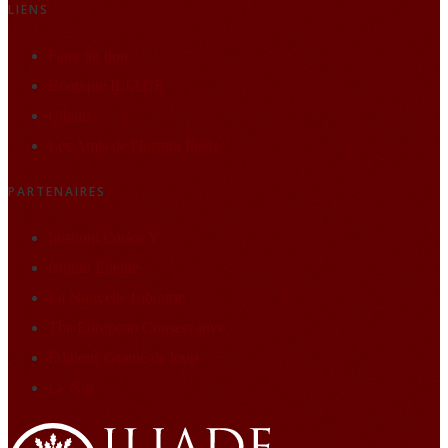
LIENS
Faire un don
Boutique ILIADE
Citatio
Les Amis de l'Institut Iliade
PARTENAIRES
Instituto Carlos V
Istituto Eneide
La Nouvelle Librairie
The European Conservative
Éditions Graine de loup
Le Nid