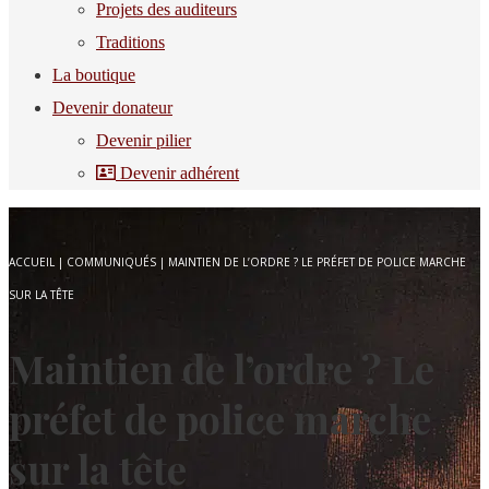
Projets des auditeurs
Traditions
La boutique
Devenir donateur
Devenir pilier
Devenir adhérent
ACCUEIL
|
COMMUNIQUÉS
|
MAINTIEN DE L’ORDRE ? LE PRÉFET DE POLICE MARCHE
SUR LA TÊTE
Maintien de l’ordre ? Le
préfet de police marche
sur la tête