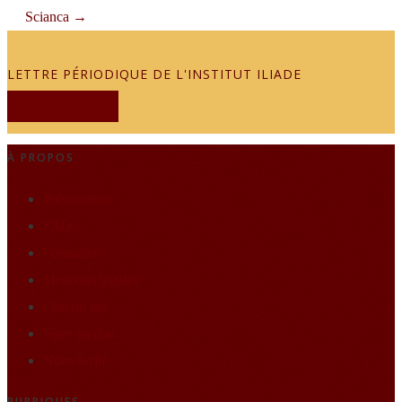
Scianca
→
LETTRE PÉRIODIQUE DE L'INSTITUT ILIADE
JE M'ABONNE
À PROPOS
Présentation
FAQ
Formation
Mentions légales
Plan du site
Faire un don
Nous écrire
RUBRIQUES