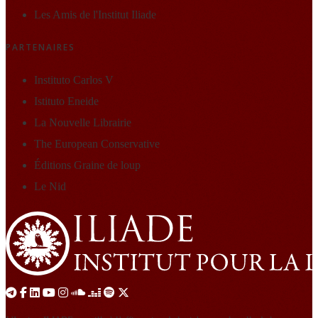
Les Amis de l'Institut Iliade
PARTENAIRES
Instituto Carlos V
Istituto Eneide
La Nouvelle Librairie
The European Conservative
Éditions Graine de loup
Le Nid