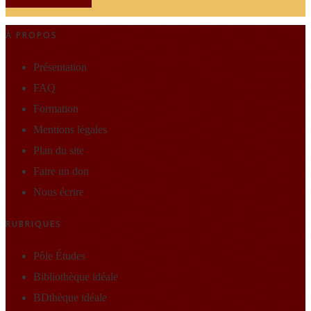
À PROPOS
Présentation
FAQ
Formation
Mentions légales
Plan du site
Faire un don
Nous écrire
RUBRIQUES
Pôle Études
Bibliothèque idéale
BDthèque idéale