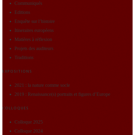
Communiqués
Editions
Enquête sur l’histoire
Itineraires européens
Matières à réflexion
Projets des auditeurs
Traditions
EXPOSITIONS
2021 : la nature comme socle
2019 : Renaissance(s) portraits et figures d’Europe
COLLOQUES
Colloque 2025
Colloque 2024