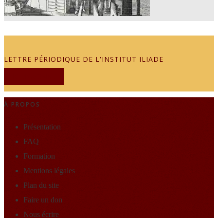
LETTRE PÉRIODIQUE DE L'INSTITUT ILIADE
JE M'ABONNE
À PROPOS
Présentation
FAQ
Formation
Mentions légales
Plan du site
Faire un don
Nous écrire