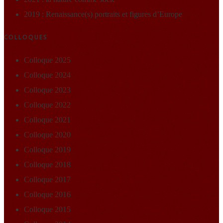
2019 : Renaissance(s) portraits et figures d’Europe
COLLOQUES
Colloque 2025
Colloque 2024
Colloque 2023
Colloque 2022
Colloque 2021
Colloque 2020
Colloque 2019
Colloque 2018
Colloque 2017
Colloque 2016
Colloque 2015