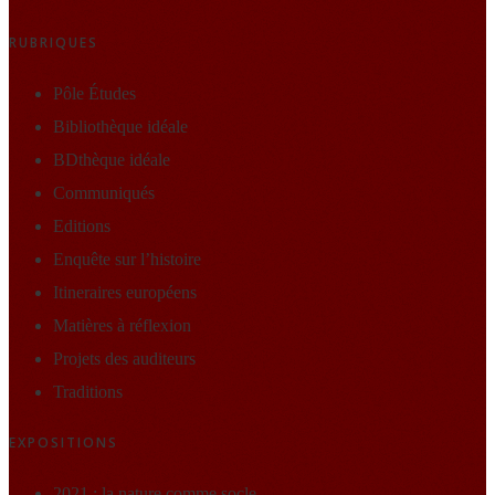
RUBRIQUES
Pôle Études
Bibliothèque idéale
BDthèque idéale
Communiqués
Editions
Enquête sur l’histoire
Itineraires européens
Matières à réflexion
Projets des auditeurs
Traditions
EXPOSITIONS
2021 : la nature comme socle