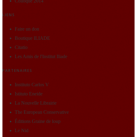
Colloque 2014
LIENS
Faire un don
Boutique ILIADE
Citatio
Les Amis de l'Institut Iliade
PARTENAIRES
Instituto Carlos V
Istituto Eneide
La Nouvelle Librairie
The European Conservative
Éditions Graine de loup
Le Nid