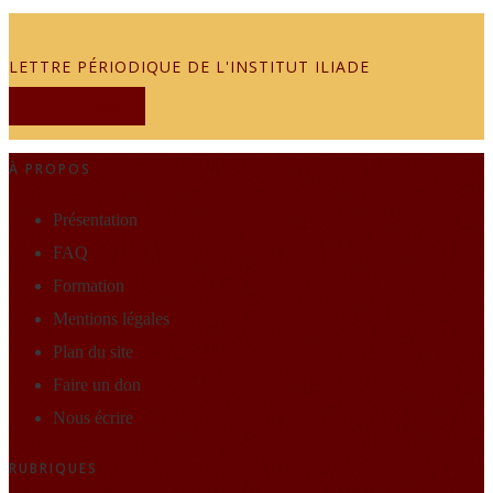
LETTRE PÉRIODIQUE DE L'INSTITUT ILIADE
JE M'ABONNE
À PROPOS
Présentation
FAQ
Formation
Mentions légales
Plan du site
Faire un don
Nous écrire
RUBRIQUES