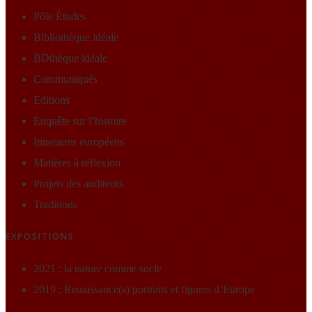
Pôle Études
Bibliothèque idéale
BDthèque idéale
Communiqués
Editions
Enquête sur l’histoire
Itineraires européens
Matières à réflexion
Projets des auditeurs
Traditions
EXPOSITIONS
2021 : la nature comme socle
2019 : Renaissance(s) portraits et figures d’Europe