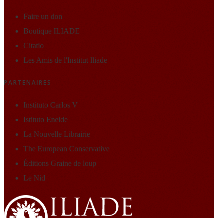
Faire un don
Boutique ILIADE
Citatio
Les Amis de l'Institut Iliade
PARTENAIRES
Instituto Carlos V
Istituto Eneide
La Nouvelle Librairie
The European Conservative
Éditions Graine de loup
Le Nid