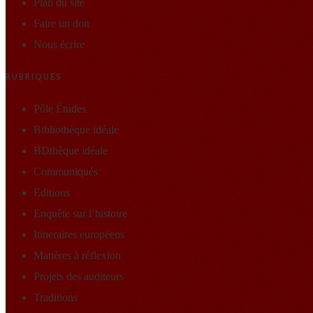
Plan du site
Faire un don
Nous écrire
RUBRIQUES
Pôle Études
Bibliothèque idéale
BDthèque idéale
Communiqués
Editions
Enquête sur l’histoire
Itineraires européens
Matières à réflexion
Projets des auditeurs
Traditions