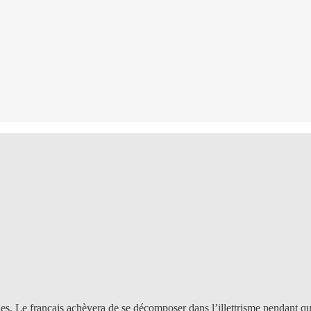
s. Le français achèvera de se décomposer dans l’illettrisme pendant q