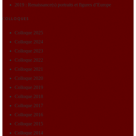
2019 : Renaissance(s) portraits et figures d’Europe
COLLOQUES
Colloque 2025
Colloque 2024
Colloque 2023
Colloque 2022
Colloque 2021
Colloque 2020
Colloque 2019
Colloque 2018
Colloque 2017
Colloque 2016
Colloque 2015
Colloque 2014