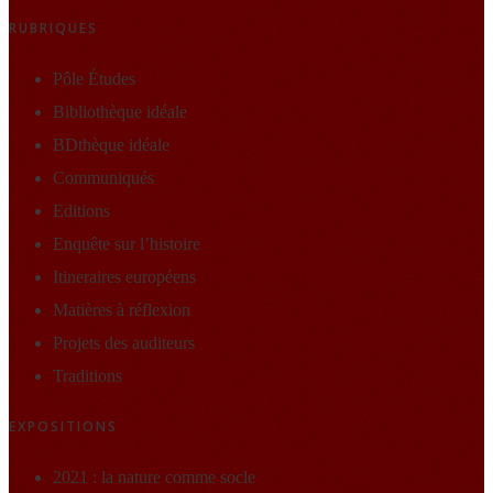
RUBRIQUES
Pôle Études
Bibliothèque idéale
BDthèque idéale
Communiqués
Editions
Enquête sur l’histoire
Itineraires européens
Matières à réflexion
Projets des auditeurs
Traditions
EXPOSITIONS
2021 : la nature comme socle