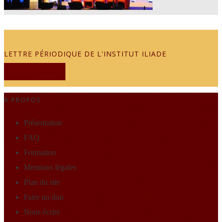
LETTRE PÉRIODIQUE DE L'INSTITUT ILIADE
JE M'ABONNE
À PROPOS
Présentation
FAQ
Formation
Mentions légales
Plan du site
Faire un don
Nous écrire