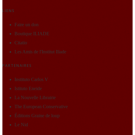
LIENS
Faire un don
Boutique ILIADE
Citatio
Les Amis de l'Institut Iliade
PARTENAIRES
Instituto Carlos V
Istituto Eneide
La Nouvelle Librairie
The European Conservative
Éditions Graine de loup
Le Nid